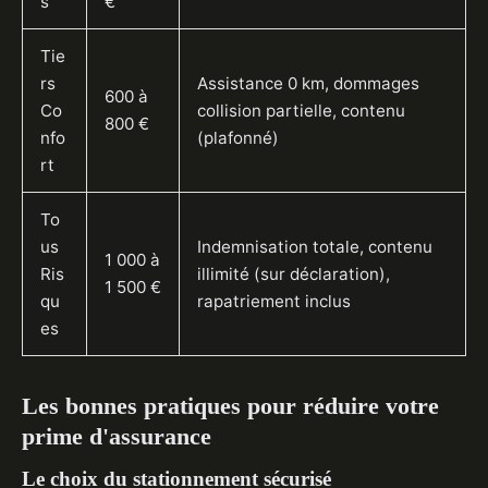
s
€
Tie
rs
Assistance 0 km, dommages
600 à
Co
collision partielle, contenu
800 €
nfo
(plafonné)
rt
To
us
Indemnisation totale, contenu
1 000 à
Ris
illimité (sur déclaration),
1 500 €
qu
rapatriement inclus
es
Les bonnes pratiques pour réduire votre
prime d'assurance
Le choix du stationnement sécurisé